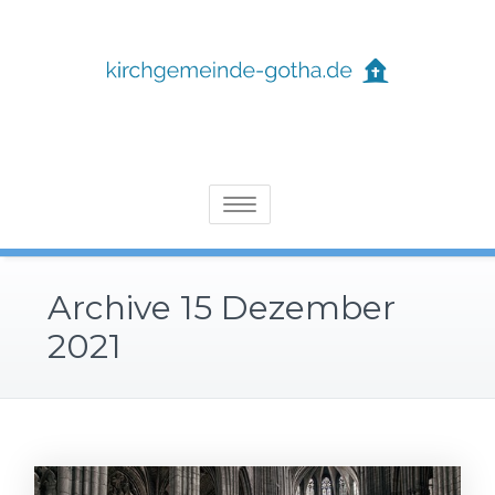
Skip
to
content
Lesen Sie Interessantes über Kirchen und ihre Feste!
Kirchgemeinde-gotha.de
Toggle
navigation
Archive 15 Dezember
2021